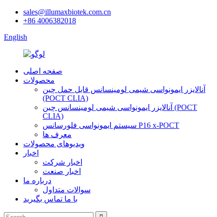
sales@illumaxbiotek.com.cn
+86 4006382018
English
صفحه اصلی
محصولات
آنالایزر ایمونواسی شیمی لومینسانس قابل حمل چین
(POCT CLIA)
آنالایزر ایمونواسی شیمی لومینسانس چین (POCT
CLIA)
سیستم ایمونواسی فلورسانس P16 x-POCT
معرف ها
ویدیوهای محصولات
اخبار
اخبار شرکت
اخبار صنعت
درباره ما
سوالات متداول
با ما تماس بگیرید