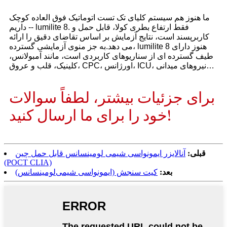
ما هنوز هم سیستم کلیای تک تست اتوماتیک فوق العاده کوچک
داریم -- lumilite 8. فقط ارتفاع بطری کولا، قابل حمل و
کاربرپسند است، نتایج آزمایش بر اساس تقاضای دقیق را ارائه
می دهد.به جز منوی آزمایشی گسترده، lumilite 8 هنوز دارای
طیف گسترده ای از سناریوهای کاربردی است، مانند آمبولانس،
کلینیک، قلب و عروق، CPC، اورژانس، ICU، نیروهای میدانی…
برای جزئیات بیشتر، لطفاً سوالات
خود را برای ما ارسال کنید!
قبلی:
آنالایزر ایمونواسی شیمی لومینسانس قابل حمل چین
(POCT CLIA)
بعد:
کیت سنجش (ایمونواسی شیمی‌لومینسانس)