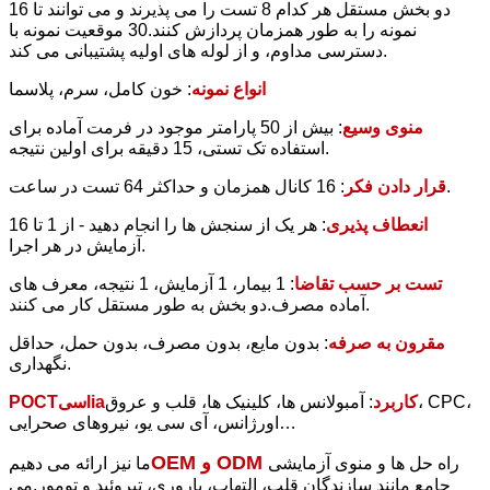
دو بخش مستقل هر کدام 8 تست را می پذیرند و می توانند تا 16
نمونه را به طور همزمان پردازش کنند.30 موقعیت نمونه با
دسترسی مداوم، و از لوله های اولیه پشتیبانی می کند.
انواع نمونه
: خون کامل، سرم، پلاسما
منوی وسیع
: بیش از 50 پارامتر موجود در فرمت آماده برای
استفاده تک تستی، 15 دقیقه برای اولین نتیجه.
: 16 کانال همزمان و حداکثر 64 تست در ساعت.
قرار دادن فکر
انعطاف پذیری
: هر یک از سنجش ها را انجام دهید - از 1 تا 16
آزمایش در هر اجرا.
تست بر حسب تقاضا
: 1 بیمار، 1 آزمایش، 1 نتیجه، معرف های
آماده مصرف.دو بخش به طور مستقل کار می کنند.
مقرون به صرفه
: بدون مایع، بدون مصرف، بدون حمل، حداقل
نگهداری.
کاربرد
:
آمبولانس ها، کلینیک ها، قلب و عروق، CPC،
a
li
سی
POCT
…
اورژانس، آی سی یو، نیروهای صحرایی
OEM و ODM
راه حل ها و منوی آزمایشی
ما نیز ارائه می دهیم
جامع مانند سازندگان قلب، التهاب، باروری، تیروئید و تومور.می