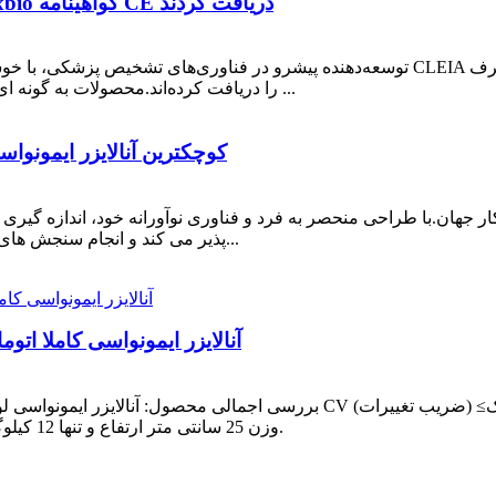
سیستم‌ها و معرف‌های انقلابی CLEIA Illumaxbio گواهینامه CE دریافت کردند
همراه آن، گواهینامه CE را دریافت کرده‌اند.محصولات به گونه ای طراحی و مهندسی شده اند که ...
Lumilite8 - کوچکترین آنالایزر 
پذیر می کند و انجام سنجش های مختلف را با حساسیت و دقت بالا آسان می کند.تفصیلی...
آنالایزر ایمونواسی کاملا ات
بررسی اجمالی محصول: آنالایزر ایمونواسی لومینسانس کاملاً خودکار ما برای ارائ
وزن 25 سانتی متر ارتفاع و تنها 12 کیلوگرم وزن دارد و برای استفاده در آزمایشگاه ایده آل است.