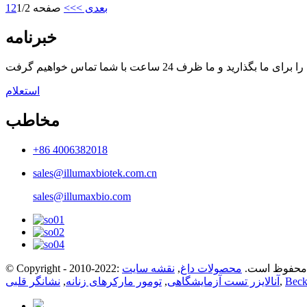
بعدی >
>>
صفحه 1/2
2
1
خبرنامه
استعلام
مخاطب
+86 4006382018
sales@illumaxbiotek.com.cn
sales@illumaxbio.com
Co: کلیه حقوق محفوظ است.
محصولات داغ
,
نقشه سایت
Beck
,
آنالایزر تست آزمایشگاهی
,
تومور مارکرهای زنانه
,
نشانگر قلبی