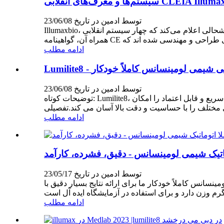
توسط ادمین در تاریخ 23/06/08
Illumaxbio، توسعه‌دهنده پیشرو در فناوری‌های تشخیص پزشکی، با خوشحالی اعلام می‌کند که چهار سیستم انقلابی CLEIA و 60 کیت معرف ایمونواسی شیمی‌لومینسانس یک‌بار مصرف
ادامه مطلب
ایمونواسی شیمی لومینسانس کاملاً خودکار
توسط ادمین در تاریخ 23/06/08
توضیحات کوتاه: Lumilite8، کوچکترین آنالایزر ایمونواسی لومینسانس شیمیایی کاملاً خودکار جهان.با طراحی منحصر به فرد و فناوری نوآورانه خود، اندازه گیری سریع و قابل اعتماد را امکان
ادامه مطلب
وماتیک شیمی لومینسانس - دقیق، فشرده، کارآمد
توسط ادمین در تاریخ 23/05/17
ه نتایج بسیار دقیق با CV (ضریب تغییرات) ≤5٪ طراحی شده است.این محصول با طراحی جمع و جور و سبک
ادامه مطلب