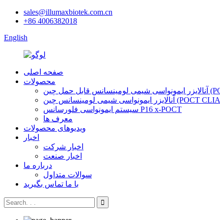
sales@illumaxbiotek.com.cn
+86 4006382018
English
صفحه اصلی
محصولات
ین (POCT CLIA)
لایزر ایمونواسی شیمی لومینسانس چین (POCT CLIA)
سیستم ایمونواسی فلورسانس P16 x-POCT
معرف ها
ویدیوهای محصولات
اخبار
اخبار شرکت
اخبار صنعت
درباره ما
سوالات متداول
با ما تماس بگیرید