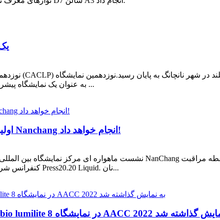
V8، نوارهای معرف تک دوز و مواد مصرفی، اولین حضور خود را در غرفه D7 سالن A3 انجام داد.
022
نوزدهمین دوره نمای
CACLP به عنوان یک نمایشگاه پیشرو جهانی در زمینه تشخیص آزمایشگاهی، بیش از ...
CACLP 2022 |Illumaxbio اولین نمایش خود را در Nanchang انجام خواهد داد!
کنفرانس شریک اولین کنفرانس کاملاً خودکار جهانی با یک دوز تک دوز Press20.20 Liquid. نان...
یی بسیار کوچک Illumaxbio lumilite 8 در نمایشگاه AACC 2022 به نمایش گذاشته شد