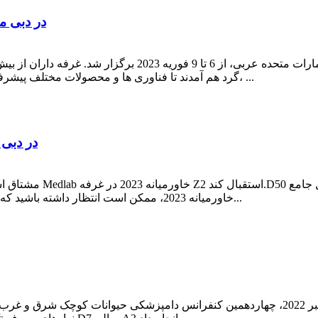
illumax در 3 |lumilite8
گرد هم آمدند تا فناوری ها و محصولات مختلف پیشرفته در زمینه را به نمایش بگذارند. آزمایشگاه های پزشکی، ...
Medlab خاورمیانه 023
تشخیصی POCT Illumax را کشف کنید!در طول Medlab خاورمیانه 2023، ممکن است انتظار داشته باشید که...
از 2 تا 4 نوامبر 2022، چهاردهمین کنفرانس دامپزشکی حیوانات کوچک شرق و غرب با موفقیت در مرک