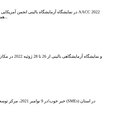
همچنین 781 غرفه‌دار از بیش از 100 کشور و منطقه را به نمایش گذاشت و 246700 فوت مربع خالص را پوشش داد.به گزارش آفی...
خبر خوب!در 9 ن