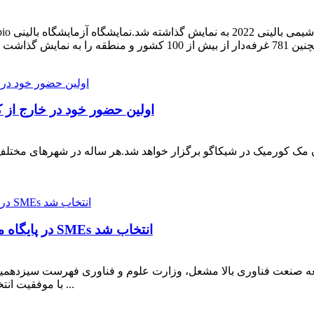
@2022 AACC Illumaxbio Lumilite 8 - اولین حضور خود در خا
تبریک می گویم!Illumaxbio در پایگاه ملی علوم و فناوری SMEs انتخاب شد
وامبر 2021، مرکز توسعه صنعت فناوری بالا مشعل، وزارت علوم و فناوری فهرست سیزدهمی
سیچوان در سال 2021 را منتشر کرد. Illumaxbio با موفقیت انتخاب شد ...