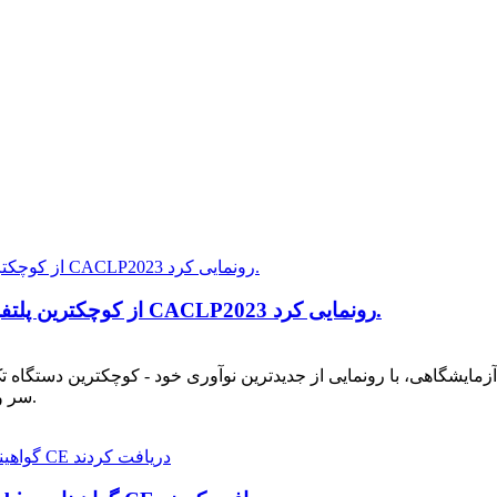
Illumaxbio از کوچکترین پلتفرم فلوسیتومتری تک نفره جهان در CACLP2023 رونمایی کرد.
آزمایشگاهی چین (CACLP2023) سر و صدای زیادی به پا کرد.