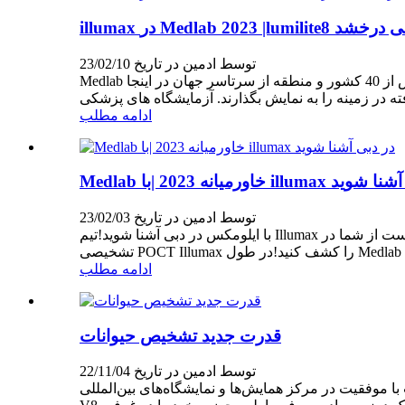
Medlab 202 در دبی می درخشد
توسط ادمین در تاریخ 23/02/10
Medlab خاورمیانه 2023 با موفقیت در مرکز تجارت جهانی در دبی، امارات متحده عربی، از 6 تا 9 فوریه 2023 برگزار شد. غرفه داران از بیش از 40 کشور و منطقه از سرتاسر جهان در اینجا
ادامه مطلب
2 |با illumax در دبی آشنا شوید
توسط ادمین در تاریخ 23/02/03
با ایلومکس در دبی آشنا شوید!تیم Illumax مشتاق است از شما در Medlab خاورمیانه 2023 در غرفه Z2 استقبال کند.D50 در 6-9 فوریه 2023 در مرکز تجارت جهانی دبی.بیایید و راه حل جامع
ادامه مطلب
قدرت جدید تشخیص حیوانات
توسط ادمین در تاریخ 22/11/04
ز همایش‌ها و نمایشگاه‌های بین‌المللی Xiamen برگزار شد!Illumax، همراه با Lumilite