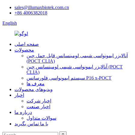
sales@illumaxbiotek.com.cn
+86 4006382018
English
صفحه اصلی
محصولات
آنالایزر ایمونواسی شیمی لومینسانس قابل حمل چین
(POCT CLIA)
آنالایزر ایمونواسی شیمی لومینسانس چین (POCT
CLIA)
سیستم ایمونواسی فلورسانس P16 x-POCT
معرف ها
ویدیوهای محصولات
اخبار
اخبار شرکت
اخبار صنعت
درباره ما
سوالات متداول
با ما تماس بگیرید